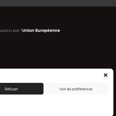
utenu par l’
Union Européenne
n
Refuser
Voir les préférences
a
.
ess
g
a
m