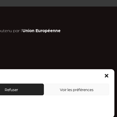
utenu par l’
Union Européenne
n
Refuser
Voir les préférences
a
.
ess
g
a
m