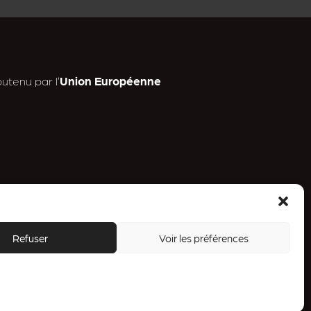
utenu par l’
Union Européenne
n
Refuser
Voir les préférences
a
.
ess
g
a
m