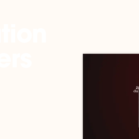
tion
ers