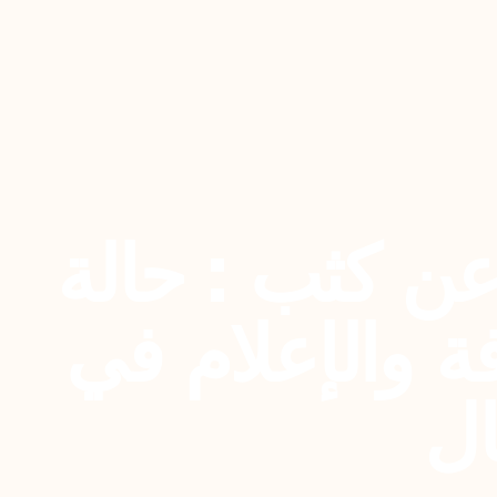
ن كثب : حالة
ة والإعلام في
ال