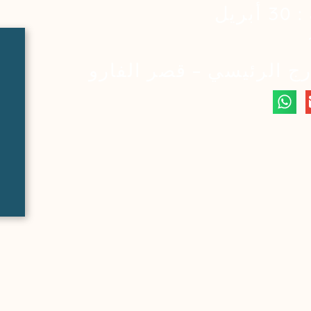
ريل
رج الرئيسي - قصر الفارو