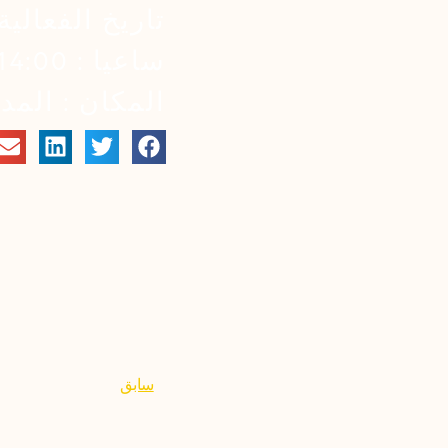
تاريخ الفعالية : 30 أب
ساعيا : 14:00
المكان : المد
سابق