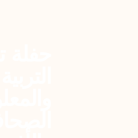
العودة
حفلة ت
التربية
والمعلو
الصحا