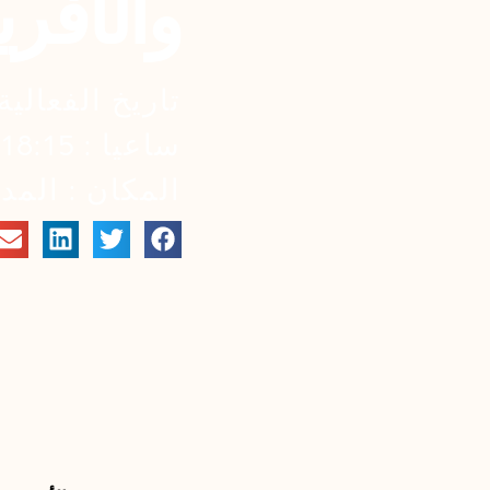
والأفريقي
تاريخ الفعالية : 30 أب
ساعيا : 18:15
المكان : المد