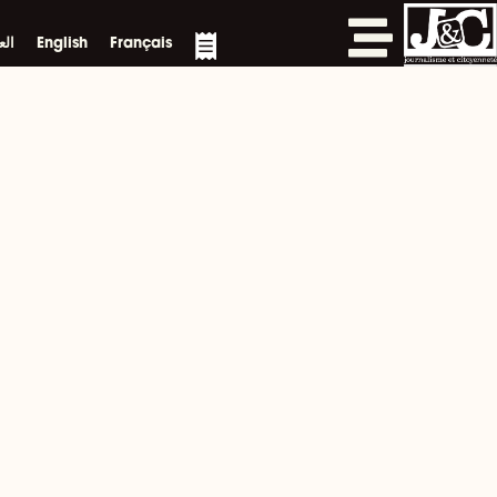
خطي
لى
Français
English
الع
لمحتوى