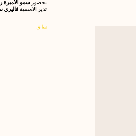
بحضور
سمو الأميرة ري
تدير الامسية
فاليري س
سابق