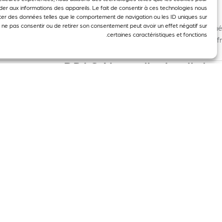
er aux informations des appareils. Le fait de consentir à ces technologies nous
Marie Jansen
ter des données telles que le comportement de navigation ou les ID uniques sur
de ne pas consentir ou de retirer son consentement peut avoir un effet négatif sur
citanie Marie Chapelet
marie.chapelet@culture.gouv.fr
Marc Latané
certaines caractéristiques et fonctions.
marc.latane@culture.gouv.fr
DRAC Nouvelle Aquitaine
Marie Jansen
/Drac-nouvelle-aquitaine David Redon
david.redon@culture.gouv.fr
DRAC Normandie
Marie Jansen