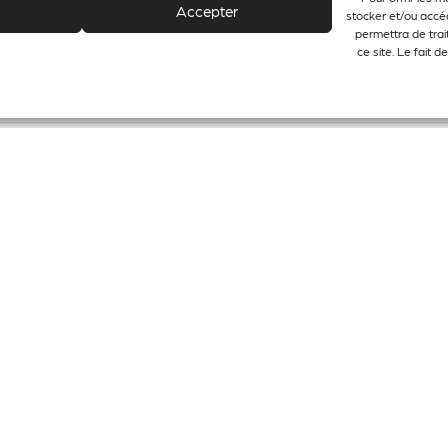
Accepter
stocker et/ou accéd
permettra de trai
ce site. Le fait 
http://www.culturecommunication.gouv.fr/Drac-oc
http://www.culturecommunication.gouv.fr