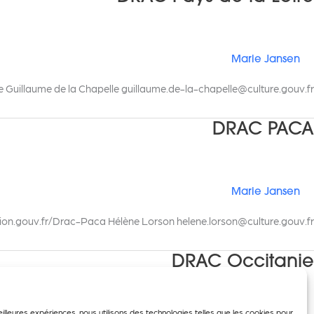
Marie Jansen
 Guillaume de la Chapelle
guillaume.de-la-chapelle@culture.gouv.fr
DRAC PACA
Marie Jansen
ion.gouv.fr/Drac-Paca Hélène Lorson
helene.lorson@culture.gouv.fr
DRAC Occitanie
eilleures expériences, nous utilisons des technologies telles que les cookies pour