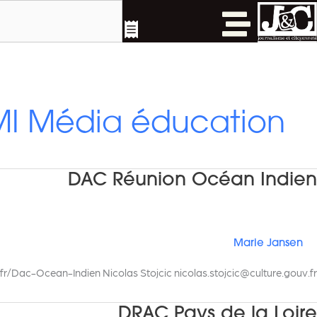
Search
خطي
لى
لمحتوى
MI Média éducation
DAC Réunion Océan Indien
Marie Jansen
fr/Dac-Ocean-Indien Nicolas Stojcic
nicolas.stojcic@culture.gouv.fr
DRAC Pays de la Loire