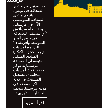
مرسيليا
في اطار تنظيمها
للمنتدى المتوسطي
للصحافة والذي يعقد
في دورته الثالثة بين
28 و30 نيسان /أبريل
2025 في قصر فارو
في مرسيليا -فرنسا،
تجدد جمعية صحافة
ومواطنة الفرنسية
التزامها مرة أخرى
في دعم مشاريع
التربية الإعلامية
والمعلوماتية، وتطلق
اليوم الدعوة إلى
تقديم طلبات
المشاركة بجائزة
ومنحة التربية
الإعلامية والمعلوماتية
للمنتدى المتوسطي
للصحافة سيتم منح...
اقرأ المزيد